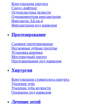
Консультация хирурга
Синус-лифтинг
Остеопластика челюсти
Одномоментная имплантация
Импланты All-on-4
Имплантация под наркозом
Протезирование
Съемное протезирование
Несъемные зубные протезы
Установка коронки
Мостовидный протез
Протезирование под наркозом
Хирургия
Консультация стоматолога-хирурга
Удаление зуба
Удаление зуба мудрости
Операции под наркозом
Лечение детей